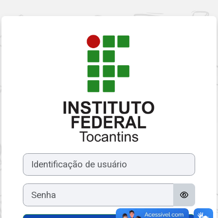
Ir para o conteúdo principal
Acesso a IFTO — 
Identificação de usuário
Senha